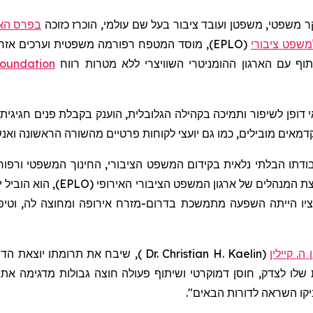
ר משפטי, משפטן ועובד ציבור בעל שם עולמי, הוכרז כזוכה
בפרס האז
למשפט ציבורי
(EPLO), מוסד המטפח רפורמה משפטית וערכים אזר
ף עם הארגון ההומניטרי השוויצרי ללא מטרות רווח
oundation
י דופן לשיפור ותמיכה בקהילה הגלובלית, הוענק בקבלת פנים חגיגי
אים מובילים, כמו גם יועצי לקוחות פרטיים מהשורה הראשונה ואנש
דתו הבלתי נלאית בקידום המשפט הציבורי, החינוך המשפטי ורפור
דמוקרטית והתאוששות לאחר משבר. 
מציו הייתה השפעה מתמשכת בדרום-מזרח אירופה ומחוצה לה, וטי
ה. קיילין
(
Dr. Christian H. Kaelin
)
,
שיבח את תרומתו יוצאת הדופ
 שלו לצדק, חוסן דמוקרטי ושיתוף פעולה חוצה גבולות מדגימה את 
יקו השראה לדורות הבאים".