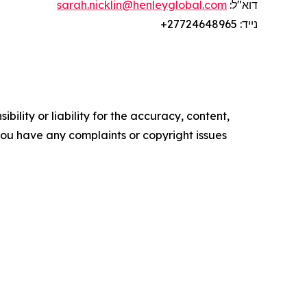
דוא"ל:
sarah.nicklin@henleyglobal.com
נייד:
+27724648965
ility or liability for the accuracy, content,
f you have any complaints or copyright issues