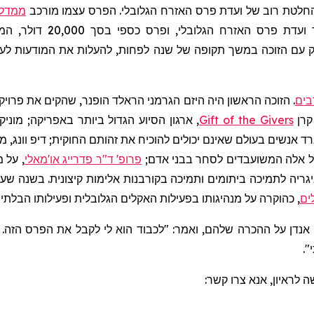
חלטת רוב של ועדת פרס האזרח הגלובלי. הפרס עצמו מורכב
ממדלי
ופרס כספי בסך 20,000 דולר, המיועד לתמיכה במאמציו ההומניטריים של הזוכה. בנוסף,
ק עם הזוכה במשך תקופה של שנה לפחות, להעלות את המודעות ל
בים
. הזוכה הראשון היה היזם הגרמני
הראלד
הופנר
, שהקים את פרויק
קרן
Gift of the Givers
, ארגון הסיוע הגדול ביותר באפריקה;
מוניק
וונג
, מ
של אלה המשועבדים לסחר בבני אדם;
פרופ' ד"ר פדרייג או'מאלי
, על 
יגריה לתמיכה ביתומים ותמיכה בקורבנות אלימות קיצונית. בשנה ש
ים
, כהוקרה על מנהיגותו בפעילות האקלים הגלובלית ופעילותו הבלתי נ
אנדן על ההכרה שלהם, ואמר: "לכבוד הוא לי לקבל את הפרס הזה. ז
".
לראיון, אנא צרו קשר: