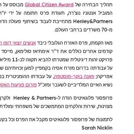
תהליך הבחירה
של
Global Citizen Award
מבוסס על ה
המוביל אנטוניו
נוצ'רה
, תעודת פרס חתומה על ידי יו"ר ועדת פרס האזרח הגלובלי, 
Henley&Partners
מתחייבת לעבוד בשיתוף פעולה הדו
מ-70 משרדים ברחבי העולם.
מאז הקמתו, פרס האזרח הגלובלי כיבד
אנשים יוצאי דופן ר
קודמים אחרים כוללים את ד"ר
אימתיאז
סולימאן, מייסד 
פרויקט זהות דיגיטלית שמטרתו להביא תקווה לכ-1.1 מיליארד אנשים בעולם שאינם יכולים להוכיח את זהותם החוקית; דיפ
על עבודתה בדרום מזרח אסיה בקמפיין למען זכויותיהם 
אפריקה;
וזאנה בוקר-מוסטפה
, על עבודתו ההומניטרית בנ
נשיא האיים המלדיביים לשעבר
ומזכ"ל
פורום פגיעות האקל
פרופסור
פלוגאיטיס
הודה
ל-
Henley & Partners
ולקרן 
מצוינות, שירות והלקחים המתמשכים של משפחתי ומולדתי
לתמונות של פרופסור
פלוגאיטיס
מקבל את הפרס וכל בקשה 
Sarah Nicklin