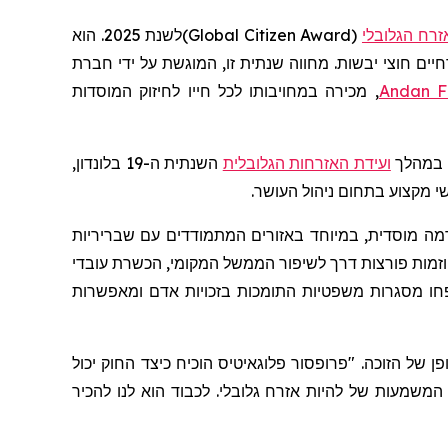
רח הגלובלי
(
Global Citizen Award
)
לשנת 2025. הוא
חיים חוצי יבשות. מחווה שנתית זו, המוגשת על ידי חברת
Andan F
, מכירה במחויבותו לכל חייו לחיזוק המוסדות
ת במהלך
ועידת האזרחות הגלובלית
השנתית ה-19 בלונדון,
י מקצוע בתחום ניהול העושר.
מה מוסדית, במיוחד באזורים המתמודדים עם שבריריות
כדירקטור ונשיא מועצת המנהלים של ארגון המשפט הציבורי האירופי (EPLO), הוא הוביל יוזמות פורצות דרך לשיפור הממשל המקומי, הכשרת עובדי
פחו מסגרות משפטיות התומכות בזכויות אדם ומאפשרות
ן של הזוכה. "פרופסור
פלוגאיטיס
הוכיח כיצד החוק יכול
המשמעות של להיות אזרח גלובלי. לכבוד הוא לנו להכיר