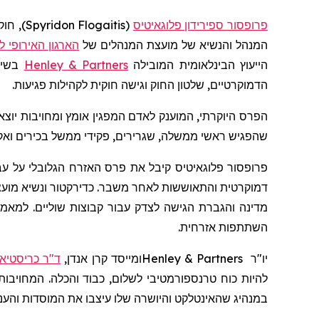
פרופסור ספירידון פלוגאיטיס
(
Spyridon Flogaitis
)
, חוק
המנהל והנשיא של מועצת המנהלים של
הארגון האירופי 
הייעוץ הבינלאומית המובילה
Henley & Partners
בשיתו
הדמוקרטיים, שלטון החוק וגישה חוקית לקהילות פגיעות.
הפרס היוקרתי, המוענק לאדם המפגין אומץ ומחויבות יוצא
שהפגיש ראשי ממשלה, שגרירים, פקידי ממשל בכירים ואקדמ
פרופסור
פלוגאיטיס
קיבל את פרס האזרח הגלובלי על עבו
מדינה והגברת הגישה לצדק עבור קבוצות שוליים. למא
השתתפות אזרחית.
יו"ר
Henley & Partners
ומייסד קרן אנדן,
ד"ר כריסטיאן 
להיות כוח טרנספורמטיבי לשלום, כבוד והכלה. המחויבות
במנהיג שהאינטלקט והיושרה שלו עיצבו את המוסדות והענ