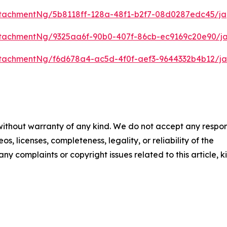
tachmentNg/5b8118ff-128a-48f1-b2f7-08d0287edc45/ja
tachmentNg/9325aa6f-90b0-407f-86cb-ec9169c20e90/j
tachmentNg/f6d678a4-ac5d-4f0f-aef3-9644332b4b12/ja
 without warranty of any kind. We do not accept any respons
os, licenses, completeness, legality, or reliability of the
any complaints or copyright issues related to this article, k