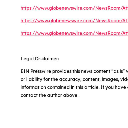
https://www.globenewswire.com/NewsRoom/At
https://www.globenewswire.com/NewsRoom/At
https://www.globenewswire.com/NewsRoom/At
Legal Disclaimer:
EIN Presswire provides this news content "as is"
or liability for the accuracy, content, images, vide
information contained in this article. If you have 
contact the author above.