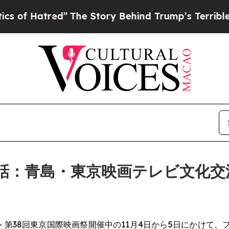
he Story Behind Trump’s Terrible Approval Rati
話：青島・東京映画テレビ文化交
EWSWIRE) -- 第38回東京国際映画祭開催中の11月4日から5