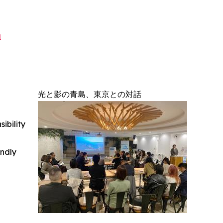
a
光と影の青島、東京との対話
ibility
indly