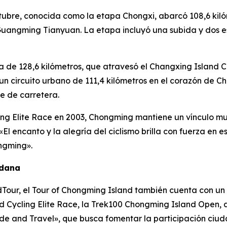
tubre, conocida como la etapa Chongxi, abarcó 108,6 kil
Guangming Tianyuan. La etapa incluyó una subida y dos e
 de 128,6 kilómetros, que atravesó el Changxing Island Co
, un circuito urbano de 111,4 kilómetros en el corazón de
e de carretera.
g Elite Race en 2003, Chongming mantiene un vínculo muy 
«El encanto y la alegría del ciclismo brilla con fuerza en 
ngming».
adana
ldTour, el Tour of Chongming Island también cuenta con u
 Cycling Elite Race, la Trek100 Chongming Island Open, as
ide and Travel», que busca fomentar la participación ciu