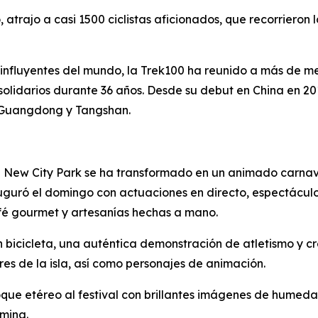
rajo a casi 1500 ciclistas aficionados, que recorrieron l
influyentes del mundo, la Trek100 ha reunido a más de me
solidarios durante 36 años. Desde su debut en China en 2
, Guangdong y Tangshan.
g New City Park se ha transformado en un animado carnava
inauguró el domingo con actuaciones en directo, espectácu
café gourmet y artesanías hechas a mano.
en bicicleta, una auténtica demonstración de atletismo y cr
lores de la isla, así como personajes de animación.
que etéreo al festival con brillantes imágenes de humedal
ming.