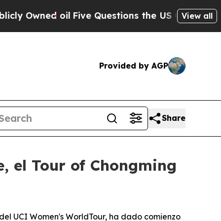
ed oil
Five Questions the US Government Should
View all
Provided by AGP
Share
e, el Tour of Chongming
 del UCI Women's WorldTour, ha dado comienzo