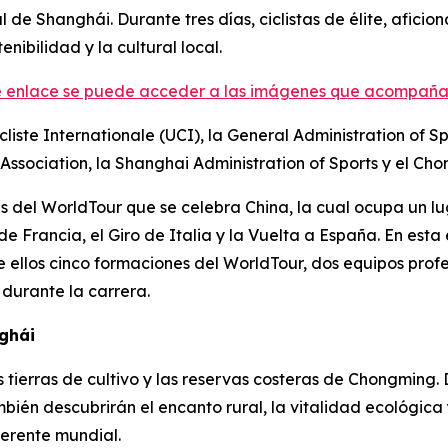
 de Shanghái. Durante tres días, ciclistas de élite, afici
enibilidad y la cultural local.
te enlace se puede acceder a las imágenes que acompaña
cliste Internationale (UCI), la General Administration of S
Association, la Shanghai Administration of Sports y el Cho
s del WorldTour que se celebra China, la cual ocupa un lu
Francia, el Giro de Italia y la Vuelta a España. En esta e
e ellos cinco formaciones del WorldTour, dos equipos profe
 durante la carrera.
nghái
 tierras de cultivo y las reservas costeras de Chongming. 
mbién descubrirán el encanto rural, la vitalidad ecológica
erente mundial.