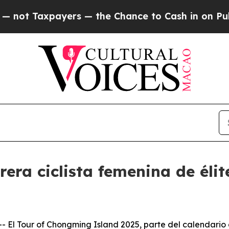
xpayers — the Chance to Cash in on Publicly Own
era ciclista femenina de élit
El Tour of Chongming Island 2025, parte del calendario